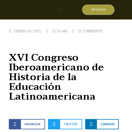
REVISTAS
Quiénes somos
ENERO 29, 2025
12:35 AM
32 COMMENTS
XVI Congreso
Iberoamericano de
Historia de la
Educación
Latinoamericana
FACEBOOK
TWITTER
LINKEDIN