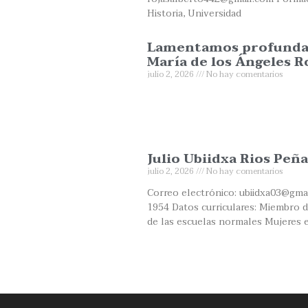
Historia, Universidad
Lamentamos profundame
María de los Ángeles R
julio 2, 2026
No hay comentarios
Julio Ubiidxa Rios Peña
julio 2, 2026
No hay comentarios
Correo electrónico: ubiidxa03@gma
1954 Datos curriculares: Miembro de
de las escuelas normales Mujeres 