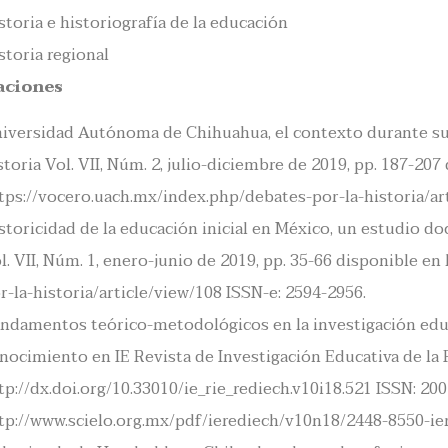
storia e historiografía de la educación
storia regional
aciones
iversidad Autónoma de Chihuahua, el contexto durante su 
storia Vol. VII, Núm. 2, julio-diciembre de 2019, pp. 187-207
tps://vocero.uach.mx/index.php/debates-por-la-historia/ar
storicidad de la educación inicial en México, un estudio d
l. VII, Núm. 1, enero-junio de 2019, pp. 35-66 disponible e
r-la-historia/article/view/108 ISSN-e: 2594-2956.
ndamentos teórico-metodológicos en la investigación educa
nocimiento en IE Revista de Investigación Educativa de la R
tp://dx.doi.org/10.33010/ie_rie_rediech.v10i18.521 ISSN: 200
tp://www.scielo.org.mx/pdf/ierediech/v10n18/2448-8550-ie