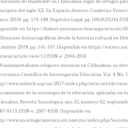
 hacienda de Humboldt en Chihuahua, lugar de refugio para
incipios del siglo XX. En Espacio Abierto, Cuaderno Venezol
rzo 2019), pp. 179-198. Depósito Legal: pp 199202ZU44 ISS
sponible en: https://dialnet.unirioja.es/descarga/articulo/
flexiones historiográficas desde la historia cultural en Debat
ciembre 2018, pp. 141-167. Disponible en https://vocero.u
storia/article/view/12 ISSN-e: 2594-2956
 fundamentalismo religioso mormón en Chihuahua, su deven
ectrónica Científica de Investigación Educativa. Vol. 4, No. 1
tp://www.rediech.org/ojs/2017/index.php/recie/article/view
rramientas de la sociología de la educación, aplicadas e
ihuahua. Revista Sociológica, año 32, número 92, septiembr
87-0173. ISSN-e: 2007-8358. Disponible en:
tp://www.sociologicamexico.azc.uam.mx/index.php/Sociolog