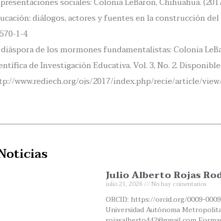
presentaciones sociales: Colonia LeBaron, Chihuahua. (2017
ucación: diálogos, actores y fuentes en la construcción del
570-1-4
 diáspora de los mormones fundamentalistas: Colonia LeBa
entífica de Investigación Educativa. Vol. 3, No. 2. Disponible
tp://www.rediech.org/ojs/2017/index.php/recie/article/view
Noticias
Julio Alberto Rojas Ro
julio 21, 2026
No hay comentarios
ORCID: https://orcid.org/0009-0009
Universidad Autónoma Metropolita
rojasalberto442@gmail.com Formaci