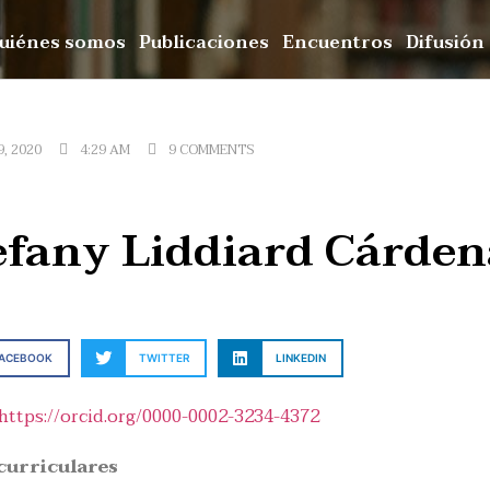
uiénes somos
Publicaciones
Encuentros
Difusión
9, 2020
4:29 AM
9 COMMENTS
efany Liddiard Cárden
FACEBOOK
TWITTER
LINKEDIN
https://orcid.org/0000-0002-3234-4372
curriculares