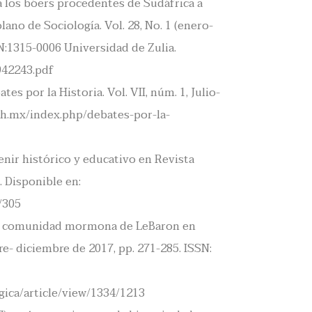
 los bóers procedentes de Sudáfrica a
ano de Sociología. Vol. 28, No. 1 (enero-
N:1315-0006 Universidad de Zulia.
6942243.pdf
es por la Historia. Vol. VII, núm. 1, Julio-
ach.mx/index.php/debates-por-la-
ir histórico y educativo en Revista
. Disponible en:
/305
n la comunidad mormona de LeBaron en
e- diciembre de 2017, pp. 271-285. ISSN:
ica/article/view/1334/1213