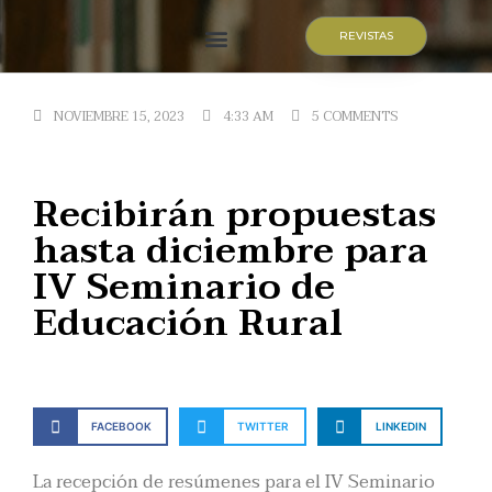
REVISTAS
Quiénes somos
NOVIEMBRE 15, 2023
4:33 AM
5 COMMENTS
Recibirán propuestas
hasta diciembre para
IV Seminario de
Educación Rural
FACEBOOK
TWITTER
LINKEDIN
La recepción de resúmenes para el IV Seminario