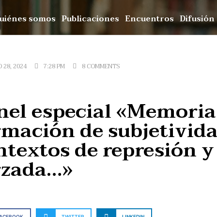
uiénes somos
Publicaciones
Encuentros
Difusión
 28, 2024
7:28 PM
8 COMMENTS
nel especial «Memoria,
rmación de subjetivid
ntextos de represión y
rzada…»
FACEBOOK
TWITTER
LINKEDIN