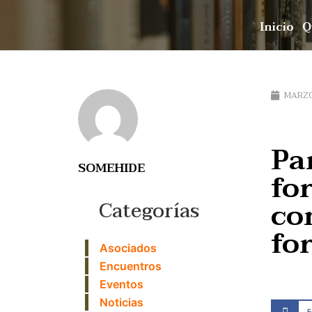
Inicio
Q
MARZO
Pa
SOMEHIDE
fo
co
Categorías
fo
Asociados
Encuentros
Eventos
Noticias