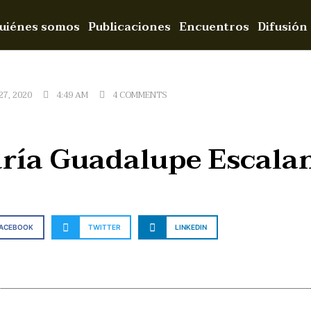
uiénes somos
Publicaciones
Encuentros
Difusión
7, 2020
4:49 AM
4 COMMENTS
ría Guadalupe Escala
FACEBOOK
TWITTER
LINKEDIN