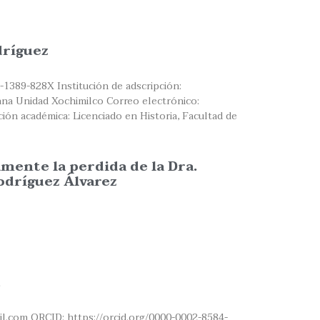
dríguez
-1389-828X Institución de adscripción:
na Unidad Xochimilco Correo electrónico:
ón académica: Licenciado en Historia, Facultad de
nte la perdida de la Dra.
odríguez Álvarez
il.com ORCID: https://orcid.org/0000-0002-8584-