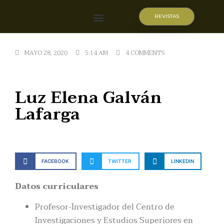
REVISTAS
Quiénes somos
MAYO 28, 2020
5:14 AM
4 COMMENTS
Luz Elena Galván
Lafarga
FACEBOOK
TWITTER
LINKEDIN
Datos curriculares
Profesor-Investigador del Centro de
Investigaciones y Estudios Superiores en