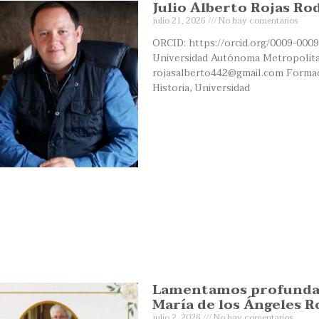
Julio Alberto Rojas Ro
julio 21, 2026
No hay comentarios
ORCID: https://orcid.org/0009-0009
Universidad Autónoma Metropolita
rojasalberto442@gmail.com Formaci
Historia, Universidad
Lamentamos profundame
María de los Ángeles R
julio 2, 2026
No hay comentarios