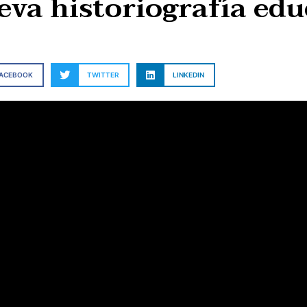
eva historiografía edu
FACEBOOK
TWITTER
LINKEDIN