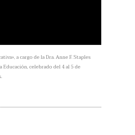
iva», a cargo de la Dra. Anne F. Staples
a Educación, celebrado del 4 al 5 de
.