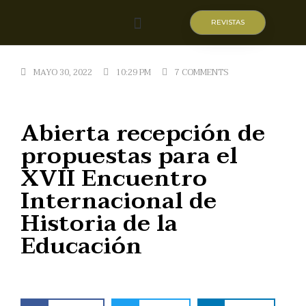
REVISTAS
Quiénes somos
MAYO 30, 2022
10:29 PM
7 COMMENTS
Abierta recepción de
propuestas para el
XVII Encuentro
Internacional de
Historia de la
Educación