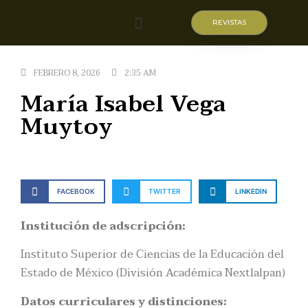
REVISTAS
Quiénes somos
FEBRERO 8, 2026
2:35 AM
María Isabel Vega
Muytoy
FACEBOOK
TWITTER
LINKEDIN
Institución de adscripción:
Instituto Superior de Ciencias de la Educación del
Estado de México (División Académica Nextlalpan)
Datos curriculares y distinciones: