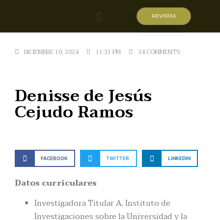
REVISTAS
Quiénes somos
DICIEMBRE 10, 2024
11:31 PM
34 COMMENTS
Denisse de Jesús
Cejudo Ramos
FACEBOOK
TWITTER
LINKEDIN
Datos curriculares
Investigadora Titular A, Instituto de
Investigaciones sobre la Universidad y la