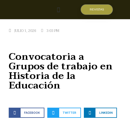
REVISTAS
Quiénes somos
JULIO 1, 2026
3:03 PM
Convocatoria a
Grupos de trabajo en
Historia de la
Educación
FACEBOOK
TWITTER
LINKEDIN